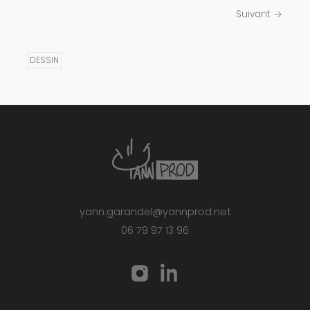
Suivant →
DESSIN
yann.garandel@yannprod.net
06 79 97 13 96