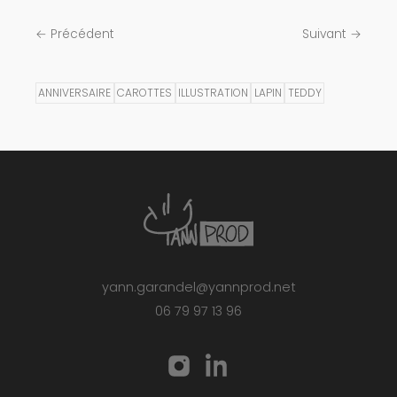
← Précédent
Suivant →
ANNIVERSAIRE
CAROTTES
ILLUSTRATION
LAPIN
TEDDY
yann.garandel@yannprod.net
06 79 97 13 96