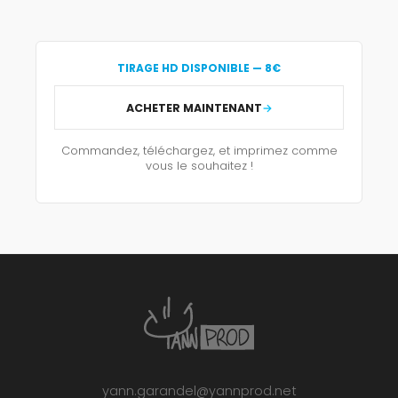
TIRAGE HD DISPONIBLE — 8€
ACHETER MAINTENANT
Commandez, téléchargez, et imprimez comme
vous le souhaitez !
yann.garandel@yannprod.net