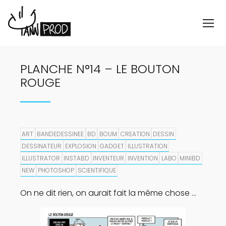
PLANCHE N°14 – LE BOUTON
ROUGE
ART
BANDEDESSINEE
BD
BOUM
CREATION
DESSIN
DESSINATEUR
EXPLOSION
GADGET
ILLUSTRATION
ILLUSTRATOR
INSTABD
INVENTEUR
INVENTION
LABO
MINIBD
NEW
PHOTOSHOP
SCIENTIFIQUE
On ne dit rien, on aurait fait la même chose …