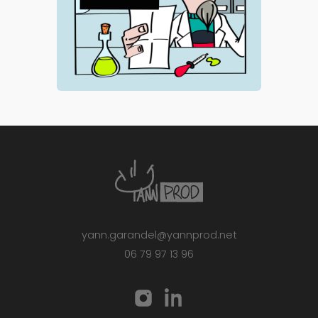
yann.garandel@yannprod.net
06 79 97 13 96