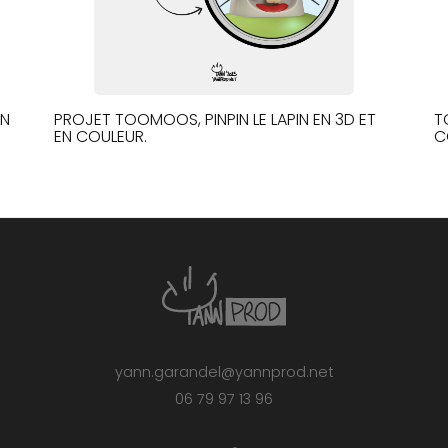
EN
PROJET TOOMOOS, PINPIN LE LAPIN EN 3D ET
T
EN COULEUR.
C
yann.garandel@yannprod.net
06 79 97 13 96