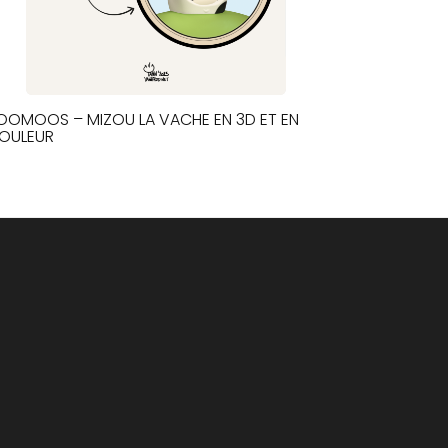
OOMOOS – MIZOU LA VACHE EN 3D ET EN
OULEUR