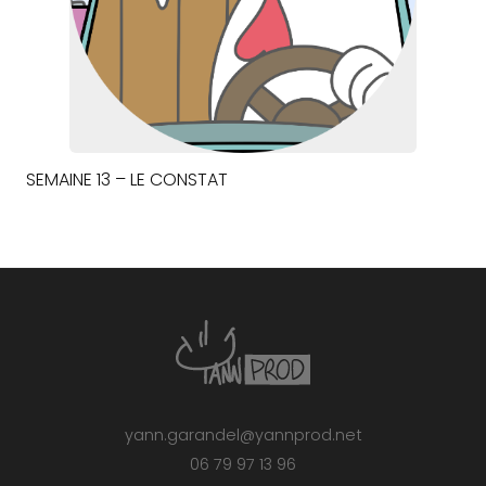
SEMAINE 13 – LE CONSTAT
yann.garandel@yannprod.net
06 79 97 13 96