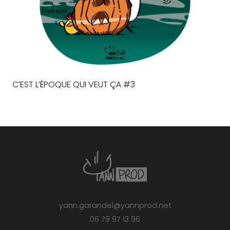
C’EST L’ÉPOQUE QUI VEUT ÇA #3
yann.garandel@yannprod.net
06 79 97 13 96