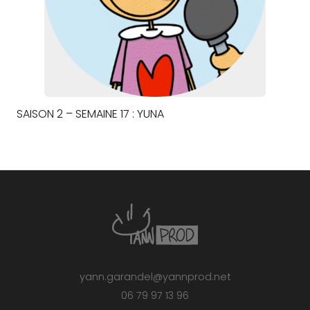
SAISON 2 – SEMAINE 17 : YUNA
yann.garandel@yannprod.net
06 79 97 13 96