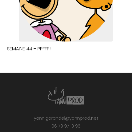
SEMAINE 44 – PPFFF !
yann.garandel@yannprod.net
06 79 97 13 96