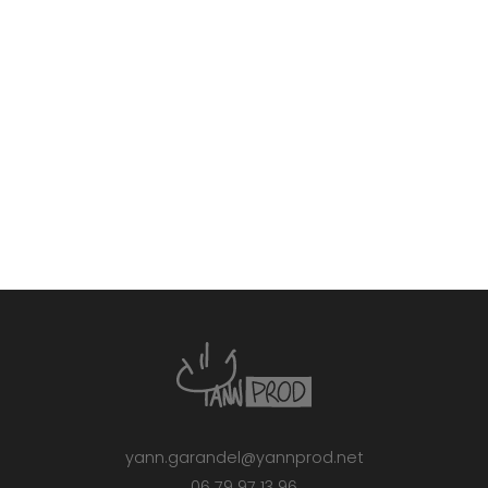
yann.garandel@yannprod.net
06 79 97 13 96