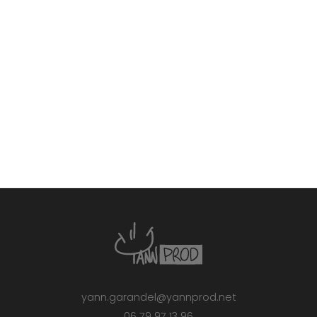
yann.garandel@yannprod.net
06 79 97 13 96