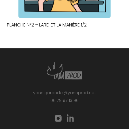
PLANCHE N°2 – LARD ET LA MANIÈRE 1/2
yann.garandel@yannprod.net
06 79 97 13 96