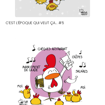
C’EST L’ÉPOQUE QUI VEUT ÇA… #5