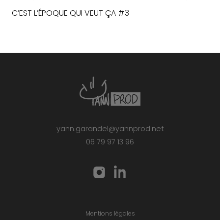
C’EST L’ÉPOQUE QUI VEUT ÇA #3
yann.garandel@yannprod.net
06 79 97 13 96
Mentions légales