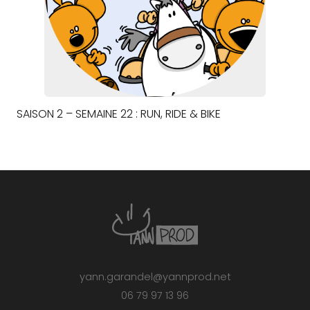
SAISON 2 – SEMAINE 22 : RUN, RIDE & BIKE
yann.garandel@yannprod.net
06 79 97 13 96