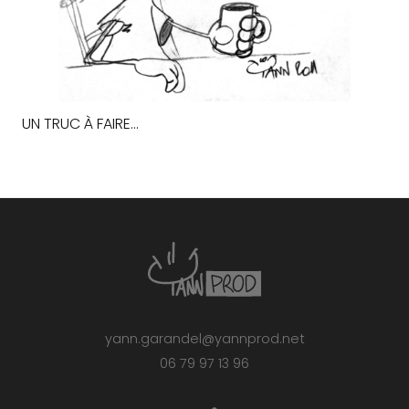
UN TRUC À FAIRE…
yann.garandel@yannprod.net
06 79 97 13 96