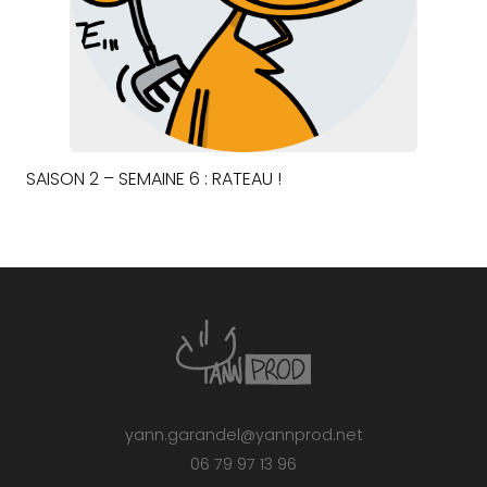
SAISON 2 – SEMAINE 6 : RATEAU !
yann.garandel@yannprod.net
06 79 97 13 96