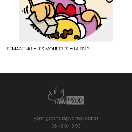
SEMAINE 40 – LES MOUETTES – LA FIN ?
yann.garandel@yannprod.net
06 79 97 13 96