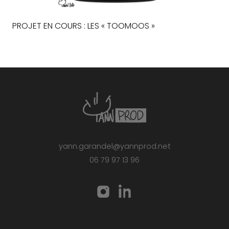
PROJET EN COURS : LES « TOOMOOS »
yann.garandel@yannprod.net
06 79 97 13 96