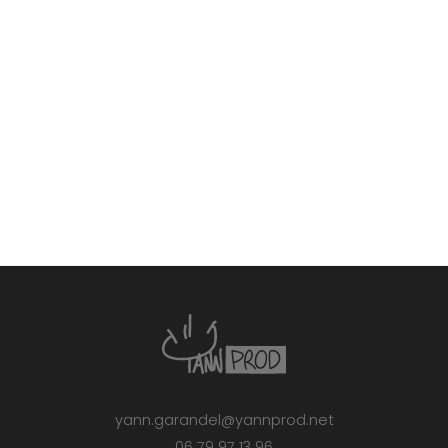
yann.garandel@yannprod.net
06 79 97 13 96