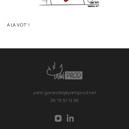
A LA VOT’ !
yann.garandel@yannprod.net
06 79 97 13 96