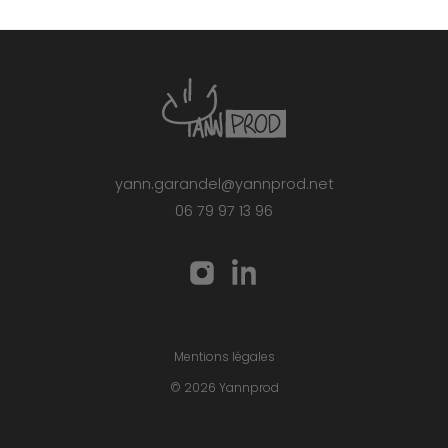
yann.garandel@yannprod.net
06 79 97 13 96
Mentions légales
© 2026 Yannprod