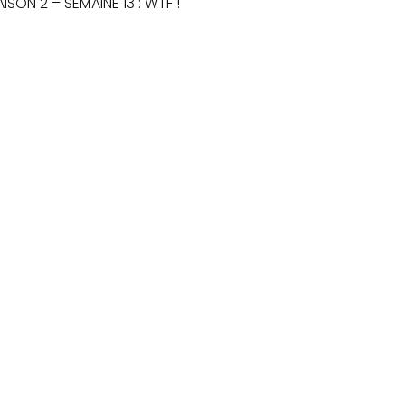
AISON 2 – SEMAINE 13 : WTF !