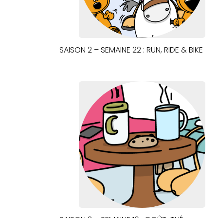
SAISON 2 – SEMAINE 22 : RUN, RIDE & BIKE