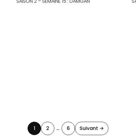
SAISON 2 – SEMAINE 15 : DAMGAN
S
1
2
…
6
Suivant →