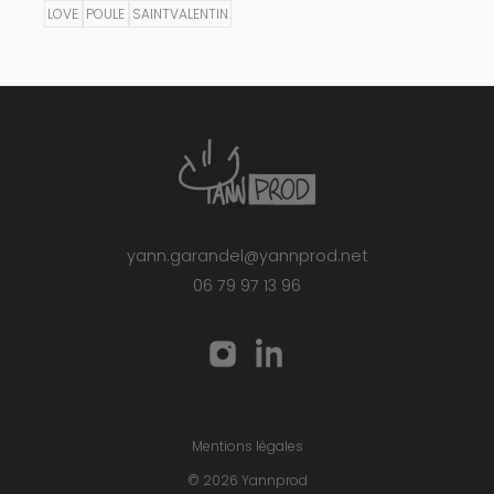
LOVE
POULE
SAINTVALENTIN
yann.garandel@yannprod.net
06 79 97 13 96
Mentions légales
© 2026 Yannprod