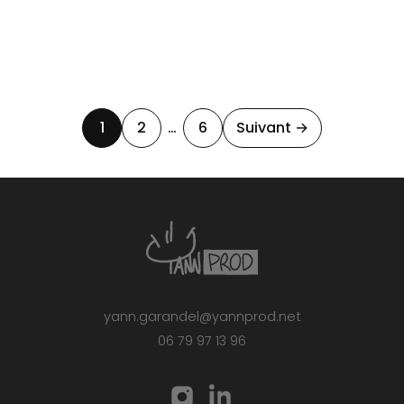
1
2
…
6
Suivant →
yann.garandel@yannprod.net
06 79 97 13 96