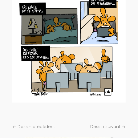
← Dessin précédent
Dessin suivant →