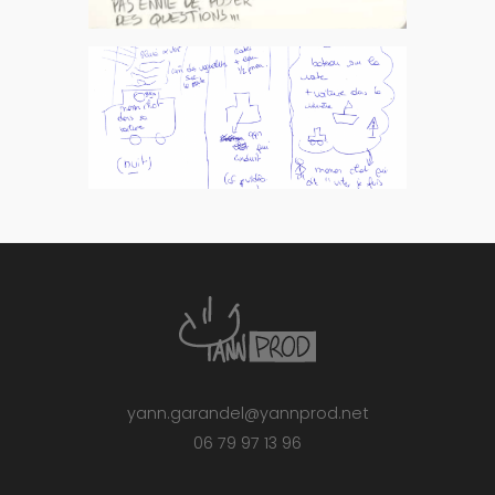
yann.garandel@yannprod.net
06 79 97 13 96