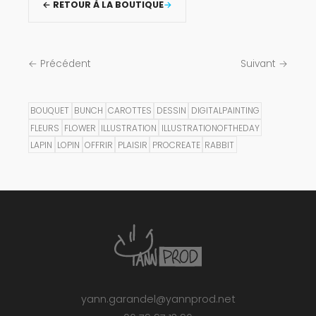
← RETOUR À LA BOUTIQUE
← Précédent
Suivant →
BOUQUET
BUNCH
CAROTTES
DESSIN
DIGITALPAINTING
FLEURS
FLOWER
ILLUSTRATION
ILLUSTRATIONOFTHEDAY
LAPIN
LOPIN
OFFRIR
PLAISIR
PROCREATE
RABBIT
yann.garandel@yannprod.net