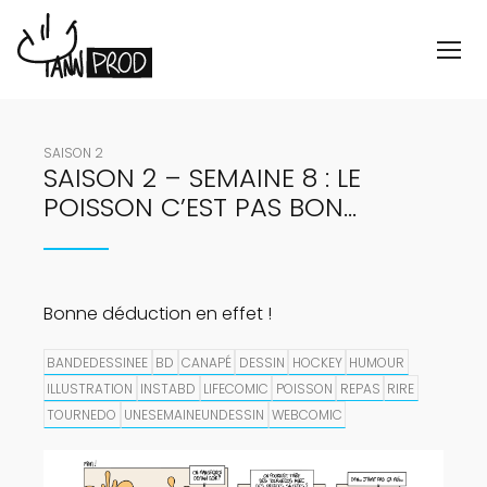
SAISON 2
SAISON 2 – SEMAINE 8 : LE
POISSON C’EST PAS BON…
Bonne déduction en effet !
BANDEDESSINEE
BD
CANAPÉ
DESSIN
HOCKEY
HUMOUR
ILLUSTRATION
INSTABD
LIFECOMIC
POISSON
REPAS
RIRE
TOURNEDO
UNESEMAINEUNDESSIN
WEBCOMIC