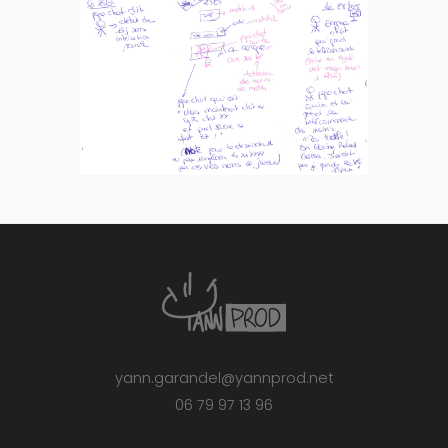
yann.garandel@yannprod.net
06 79 97 13 96